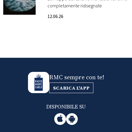
completamente ridisegnate
FOTO
12.06.26
CONCORSI
EVENTI
VIDEO
RMC sempre con te!
TV
SCARICA L'APP
PRINCIPATO
DI
DISPONIBILE SU
MONACO
RMC