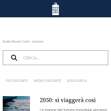
Vai al contenuto
Radio Monte Carlo
Radio Monte Carlo
›
turismo
HOME
Tag:
turismo
RADIO
WEB
RADIO
PIU RECENTI
MENO RECENTI
RILEVANZA
PLAYLIST
2050: si viaggerà così
NEWS
Le mappe del turismo mondiale verranno