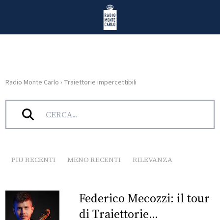
Vai al contenuto
Radio Monte Carlo
Radio Monte Carlo
›
Traiettorie impercettibili
HOME
Tag:
Traiettorie impercettibili
RADIO
WEB
RADIO
PIU RECENTI
MENO RECENTI
RILEVANZA
PLAYLIST
Federico Mecozzi: il tour
NEWS
di Traiettorie