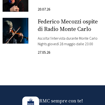
Impercettibili
FOTO
20.07.26
Federico Mecozzi ospite
CONCORSI
di Radio Monte Carlo
EVENTI
Ascolta l'intervista durante Monte Carlo
Nights giovedì 28 maggio dalle 23.00
VIDEO
27.05.26
TV
PRINCIPATO
DI
MONACO
RMC sempre con te!
RMC