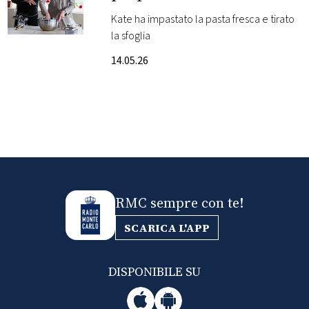
foto e i video
Kate ha impastato la pasta fresca e tirato
FOTO
la sfoglia
14.05.26
CONCORSI
EVENTI
VIDEO
TV
RMC sempre con te!
SCARICA L'APP
PRINCIPATO
DI
MONACO
DISPONIBILE SU
RMC