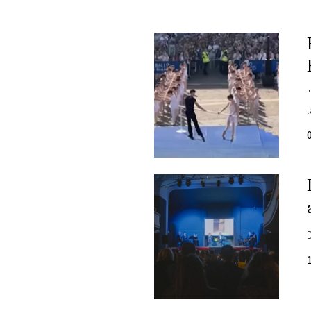
PLAYLIST
NEWS
FOTO
CONCORSI
EVENTI
VIDEO
TV
PRINCIPATO