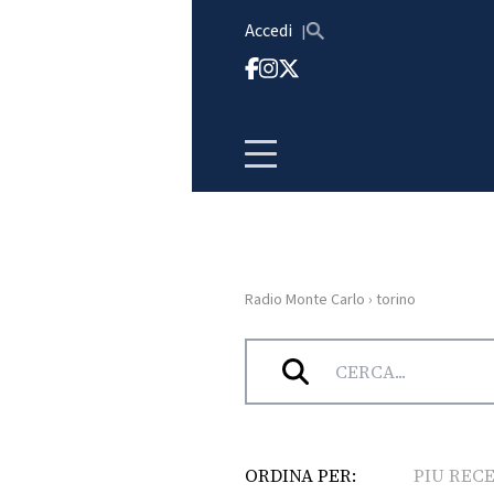
Vai al contenuto
Accedi
Radio Monte Carlo
›
torino
HOME
Tag:
torino
RADIO
WEB
RADIO
ORDINA PER:
PIU REC