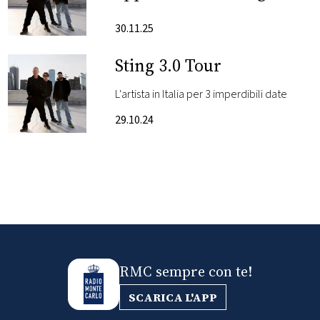
2026
FOTO
30.11.25
Sting 3.0 Tour
CONCORSI
L'artista in Italia per 3 imperdibili date
EVENTI
29.10.24
VIDEO
TV
PRINCIPATO
DI
MONACO
RMC sempre con te!
SCARICA L'APP
RMC