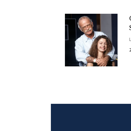
PLAYLIST
NEWS
FOTO
CONCORSI
EVENTI
VIDEO
TV
PRINCIPATO