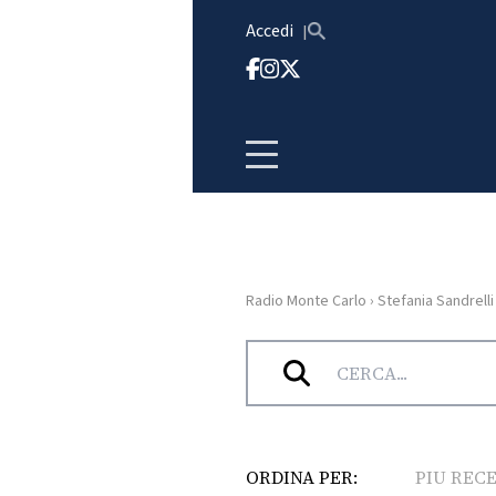
Vai al contenuto
Accedi
Radio Monte Carlo
›
Stefania Sandrelli
HOME
Tag:
Stefania Sandrelli
RADIO
WEB
RADIO
ORDINA PER:
PIU REC