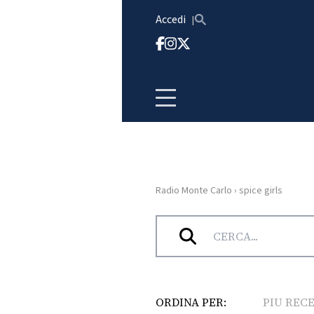
Vai al contenuto
Accedi
Radio Monte Carlo
›
spice girls
HOME
Tag:
spice girls
RADIO
WEB
RADIO
ORDINA PER:
PIU REC