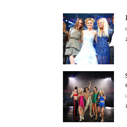
PLAYLIST
NEWS
FOTO
CONCORSI
EVENTI
VIDEO
TV
PRINCIPATO