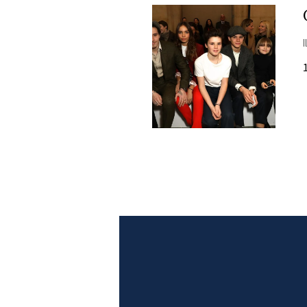
DI
MONACO
RMC
CONSIGLIA