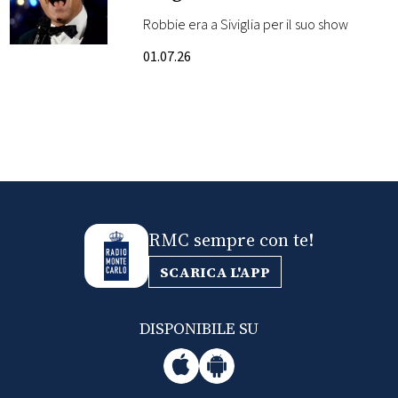
strada. Il video
Robbie era a Siviglia per il suo show
FOTO
01.07.26
CONCORSI
EVENTI
VIDEO
RMC sempre con te!
TV
SCARICA L'APP
PRINCIPATO
DI
DISPONIBILE SU
MONACO
RMC