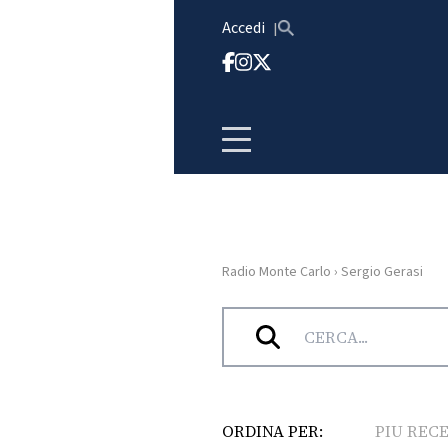
Vai al contenuto
Accedi
Radio Monte Carlo
›
Sergio Gerasi
HOME
Tag:
Sergio Gerasi
RADIO
WEB
RADIO
ORDINA PER:
PIU REC