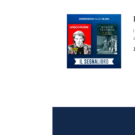
PLAYLIST
NEWS
FOTO
CONCORSI
EVENTI
VIDEO
TV
PRINCIPATO