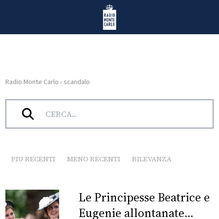
Vai al contenuto
Radio Monte Carlo
Radio Monte Carlo
›
scandalo
HOME
Tag:
scandalo
RADIO
WEB
RADIO
PIU RECENTI
MENO RECENTI
RILEVANZA
PLAYLIST
Le Principesse Beatrice e
NEWS
Eugenie allontanate