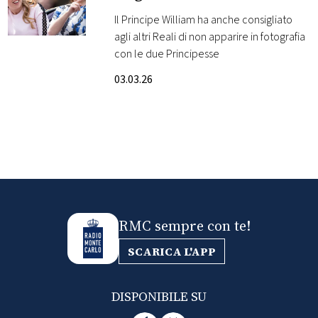
dalla Famiglia Reale
Il Principe William ha anche consigliato
FOTO
agli altri Reali di non apparire in fotografia
con le due Principesse
CONCORSI
03.03.26
EVENTI
VIDEO
TV
RMC sempre con te!
PRINCIPATO
DI
SCARICA L'APP
MONACO
DISPONIBILE SU
RMC