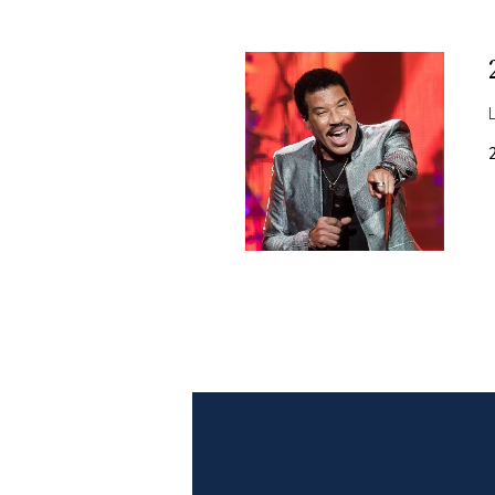
PLAYLIST
NEWS
FOTO
CONCORSI
EVENTI
VIDEO
TV
PRINCIPATO