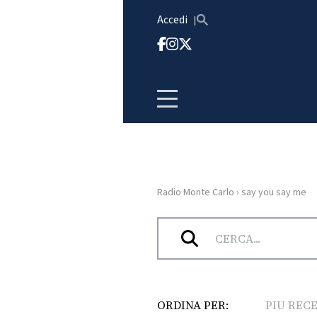
Vai al contenuto
Accedi
Radio Monte Carlo
›
say you say me
HOME
Tag:
say you say me
RADIO
WEB
RADIO
ORDINA PER:
PIU REC