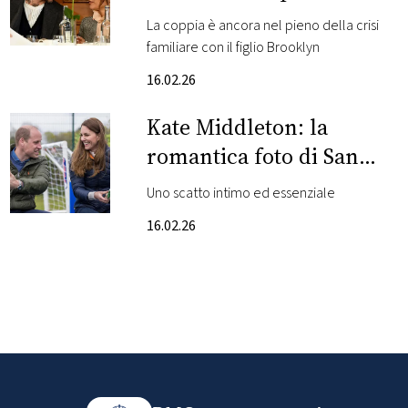
San Valentino: il video
La coppia è ancora nel pieno della crisi
FOTO
familiare con il figlio Brooklyn
16.02.26
CONCORSI
Kate Middleton: la
EVENTI
romantica foto di San
Valentino
Uno scatto intimo ed essenziale
VIDEO
16.02.26
TV
PRINCIPATO
DI
MONACO
RMC