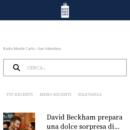
Vai al contenuto
Radio Monte Carlo
Radio Monte Carlo
›
San Valentino
HOME
Tag:
San Valentino
RADIO
WEB
RADIO
PIU RECENTI
MENO RECENTI
RILEVANZA
PLAYLIST
David Beckham prepara
NEWS
una dolce sorpresa di