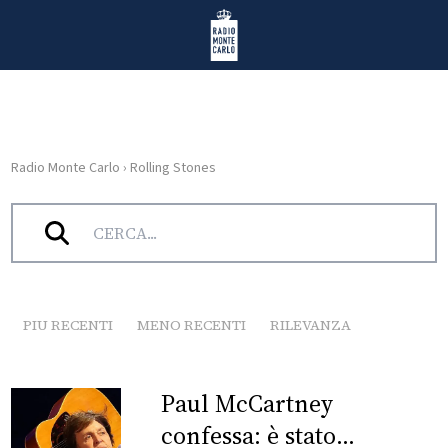
Vai al contenuto
Radio Monte Carlo
Radio Monte Carlo
›
Rolling Stones
HOME
Tag:
Rolling Stones
RADIO
WEB
RADIO
PIU RECENTI
MENO RECENTI
RILEVANZA
PLAYLIST
Paul McCartney
NEWS
confessa: è stato