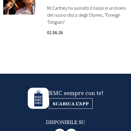
emozionante suonare
McCartney ha suonato il basso in un brano
FOTO
con i Rolling Stones!
del nuovo disco degli Stones, "Foreign
Tongues"
CONCORSI
01.06.26
EVENTI
VIDEO
TV
RMC sempre con te!
PRINCIPATO
DI
SCARICA L'APP
MONACO
DISPONIBILE SU
RMC