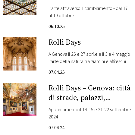
L’arte attraverso il cambiamento - dal 17
FOTO
al 19 ottobre
06.10.25
CONCORSI
Rolli Days
EVENTI
A Genova il 26 e 27 aprile e il 3 e 4 maggio
l’arte della natura tra giardini e affreschi
VIDEO
07.04.25
TV
Rolli Days – Genova: città
di strade, palazzi,
PRINCIPATO
famiglie
DI
Appuntamento il 14-15 e 21-22 settembre
MONACO
2024
07.04.24
RMC