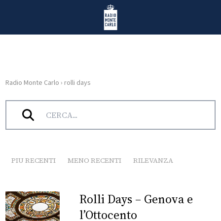
Vai al contenuto
Radio Monte Carlo
Radio Monte Carlo
›
rolli days
HOME
Tag:
rolli days
RADIO
WEB
RADIO
PIU RECENTI
MENO RECENTI
RILEVANZA
PLAYLIST
Rolli Days – Genova e
NEWS
l’Ottocento