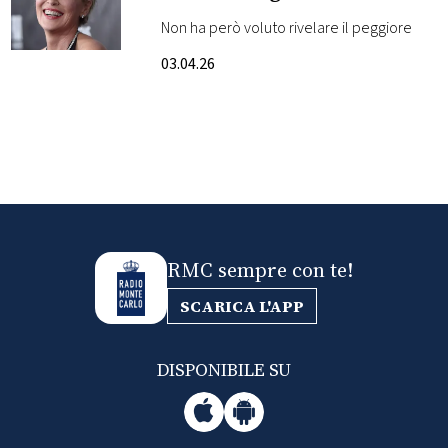
con cui abbia mai
Non ha però voluto rivelare il peggiore
FOTO
lavorato
03.04.26
CONCORSI
EVENTI
VIDEO
RMC sempre con te!
TV
SCARICA L'APP
PRINCIPATO
DI
DISPONIBILE SU
MONACO
RMC