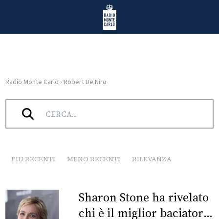
Vai al contenuto
Radio Monte Carlo
Radio Monte Carlo
›
Robert De Niro
HOME
Tag:
Robert De Niro
RADIO
WEB
RADIO
PIU RECENTI
MENO RECENTI
RILEVANZA
PLAYLIST
Sharon Stone ha rivelato
NEWS
chi è il miglior baciatore