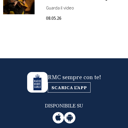
duetto in assoluto con
Guarda il video
FOTO
Ringo Starr
08.05.26
CONCORSI
EVENTI
VIDEO
RMC sempre con te!
TV
SCARICA L'APP
PRINCIPATO
DI
DISPONIBILE SU
MONACO
RMC