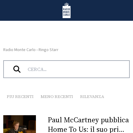
Vai al contenuto
Radio Monte Carlo
Radio Monte Carlo
›
Ringo Starr
HOME
Tag:
Ringo Starr
RADIO
WEB
RADIO
PIU RECENTI
MENO RECENTI
RILEVANZA
PLAYLIST
Paul McCartney pubblica
NEWS
Home To Us: il suo primo