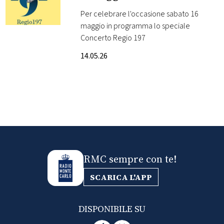
compleanno
Per celebrare l'occasione sabato 16
FOTO
maggio in programma lo speciale
Concerto Regio 197
CONCORSI
14.05.26
EVENTI
VIDEO
TV
RMC sempre con te!
PRINCIPATO
DI
SCARICA L'APP
MONACO
DISPONIBILE SU
RMC