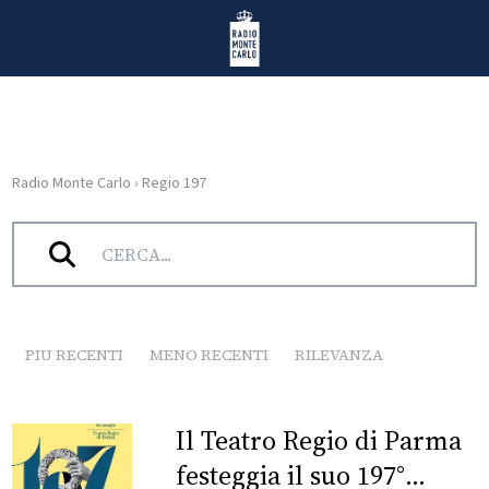
Vai al contenuto
Radio Monte Carlo
Radio Monte Carlo
›
Regio 197
HOME
Tag:
Regio 197
RADIO
WEB
RADIO
PIU RECENTI
MENO RECENTI
RILEVANZA
PLAYLIST
Il Teatro Regio di Parma
NEWS
festeggia il suo 197°