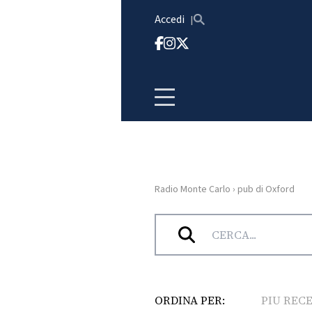
Vai al contenuto
Accedi
Radio Monte Carlo
›
pub di Oxford
HOME
Tag:
pub di Oxford
RADIO
WEB
RADIO
ORDINA PER:
PIU REC