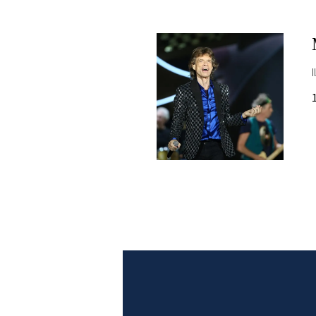
PLAYLIST
NEWS
FOTO
CONCORSI
EVENTI
VIDEO
TV
PRINCIPATO