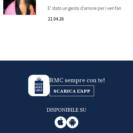
perché
E' stato un gesto d'amore per i veri fan
FOTO
21.04.26
CONCORSI
EVENTI
VIDEO
RMC sempre con te!
TV
SCARICA L'APP
PRINCIPATO
DI
DISPONIBILE SU
MONACO
RMC