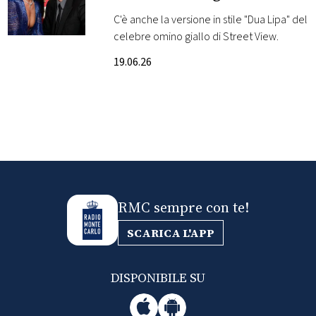
turistica: le foto
C'è anche la versione in stile "Dua Lipa" del
FOTO
celebre omino giallo di Street View.
19.06.26
CONCORSI
EVENTI
VIDEO
TV
RMC sempre con te!
SCARICA L'APP
PRINCIPATO
DI
MONACO
DISPONIBILE SU
RMC