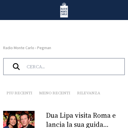
Vai al contenuto
Radio Monte Carlo
Radio Monte Carlo
›
Pegman
HOME
Tag:
Pegman
RADIO
WEB
RADIO
PIU RECENTI
MENO RECENTI
RILEVANZA
PLAYLIST
Dua Lipa visita Roma e
NEWS
lancia la sua guida