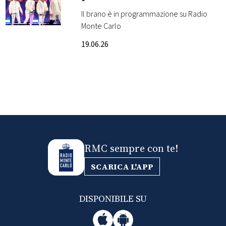
singolo Bottle Up: guarda
Il brano è in programmazione su Radio
FOTO
il video
Monte Carlo
19.06.26
CONCORSI
EVENTI
VIDEO
TV
RMC sempre con te!
SCARICA L'APP
PRINCIPATO
DI
MONACO
DISPONIBILE SU
RMC