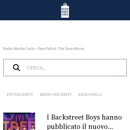
Vai al contenuto
Radio Monte Carlo
Radio Monte Carlo
›
Paw Patrol: The Dino Movie
HOME
Tag:
Paw Patrol: The Dino Movie
RADIO
WEB
RADIO
PIU RECENTI
MENO RECENTI
RILEVANZA
PLAYLIST
I Backstreet Boys hanno
NEWS
pubblicato il nuovo