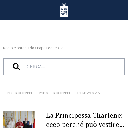
Vai al contenuto
Radio Monte Carlo
Radio Monte Carlo
›
Papa Leone XIV
HOME
Tag:
Papa Leone XIV
RADIO
WEB
RADIO
PIU RECENTI
MENO RECENTI
RILEVANZA
PLAYLIST
La Principessa Charlene:
NEWS
ecco perché può vestire