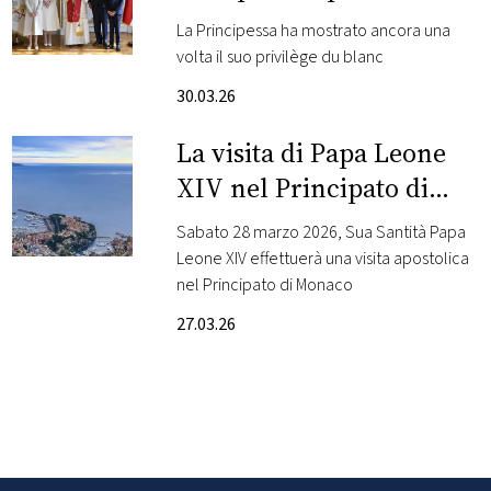
in bianco per la visita del
La Principessa ha mostrato ancora una
FOTO
Papa
volta il suo privilège du blanc
30.03.26
CONCORSI
La visita di Papa Leone
EVENTI
XIV nel Principato di
Monaco
Sabato 28 marzo 2026, Sua Santità Papa
VIDEO
Leone XIV effettuerà una visita apostolica
nel Principato di Monaco
TV
27.03.26
PRINCIPATO
DI
MONACO
RMC