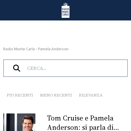
Vai al contenuto
Radio Monte Carlo
Radio Monte Carlo
›
Pamela Anderson
HOME
Tag:
Pamela Anderson
RADIO
WEB
RADIO
PIU RECENTI
MENO RECENTI
RILEVANZA
PLAYLIST
Tom Cruise e Pamela
NEWS
Anderson: si parla di