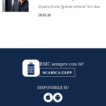
nuova coppia a
SI parla di una “grande sintonia” tra i due
FOTO
Hollywood
18.05.26
CONCORSI
EVENTI
VIDEO
RMC sempre con te!
TV
SCARICA L'APP
PRINCIPATO
DI
DISPONIBILE SU
MONACO
RMC