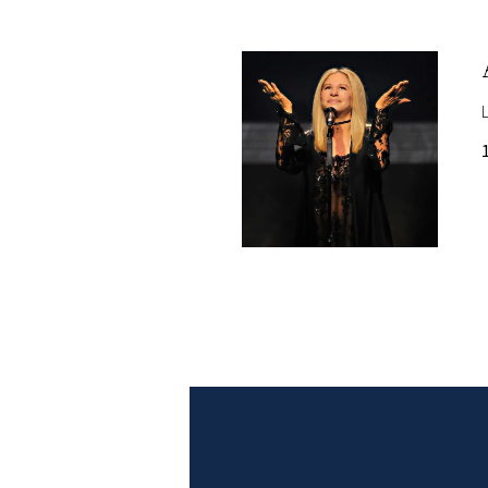
PLAYLIST
NEWS
FOTO
CONCORSI
EVENTI
VIDEO
TV
PRINCIPATO