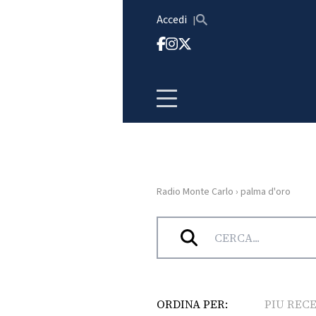
Vai al contenuto
Accedi
Radio Monte Carlo
›
palma d'oro
HOME
Tag:
palma d’oro
RADIO
WEB
RADIO
ORDINA PER:
PIU REC