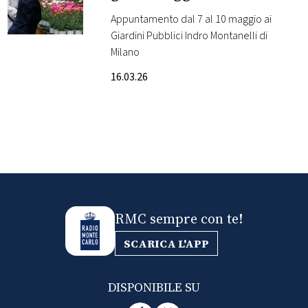
Appuntamento dal 7 al 10 maggio ai
FOTO
Giardini Pubblici Indro Montanelli di
Milano
CONCORSI
16.03.26
EVENTI
VIDEO
TV
RMC sempre con te!
PRINCIPATO
DI
SCARICA L'APP
MONACO
DISPONIBILE SU
RMC