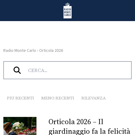
Vai al contenuto
Radio Monte Carlo
Radio Monte Carlo
›
Orticola 2026
HOME
Tag:
Orticola 2026
RADIO
WEB
RADIO
PIU RECENTI
MENO RECENTI
RILEVANZA
PLAYLIST
Orticola 2026 – Il
NEWS
giardinaggio fa la felicità