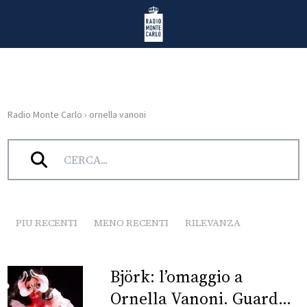
Vai al contenuto
Radio Monte Carlo
Radio Monte Carlo
›
ornella vanoni
HOME
Tag:
ornella vanoni
RADIO
WEB
RADIO
PIU RECENTI
MENO RECENTI
RILEVANZA
PLAYLIST
Björk: l’omaggio a
NEWS
Ornella Vanoni. Guarda