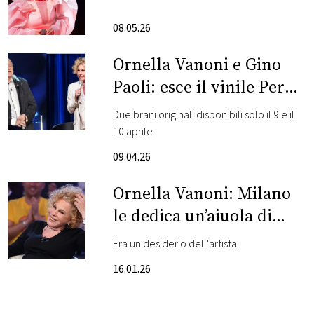
il video
FOTO
08.05.26
Ornella Vanoni e Gino
CONCORSI
Paoli: esce il vinile Per
sempre
EVENTI
Due brani originali disponibili solo il 9 e il
10 aprile
VIDEO
09.04.26
Ornella Vanoni: Milano
TV
le dedica un’aiuola di
PRINCIPATO
fronte al Piccolo Teatro
Era un desiderio dell'artista
DI
Strehler
MONACO
16.01.26
RMC