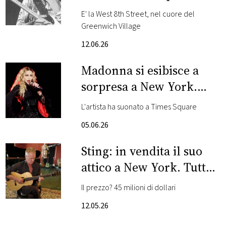
suo nome
E' la West 8th Street, nel cuore del
FOTO
Greenwich Village
12.06.26
CONCORSI
Madonna si esibisce a
EVENTI
sorpresa a New York.
Guarda i video
L'artista ha suonato a Times Square
VIDEO
05.06.26
TV
Sting: in vendita il suo
attico a New York. Tutte
PRINCIPATO
DI
le foto
Il prezzo? 45 milioni di dollari
MONACO
12.05.26
RMC