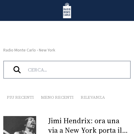
Vai al contenuto
Radio Monte Carlo
Radio Monte Carlo
›
New York
HOME
Tag:
New York
RADIO
WEB
RADIO
PIU RECENTI
MENO RECENTI
RILEVANZA
PLAYLIST
Jimi Hendrix: ora una
NEWS
via a New York porta il