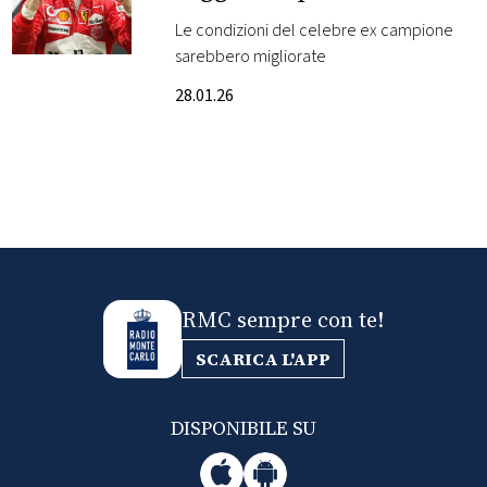
Le condizioni del celebre ex campione
FOTO
sarebbero migliorate
28.01.26
CONCORSI
EVENTI
VIDEO
TV
RMC sempre con te!
SCARICA L'APP
PRINCIPATO
DI
MONACO
DISPONIBILE SU
RMC