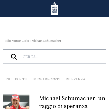
Vai al contenuto
Radio Monte Carlo
Radio Monte Carlo
›
Michael Schumacher
HOME
Tag:
Michael Schumacher
RADIO
WEB
RADIO
PIU RECENTI
MENO RECENTI
RILEVANZA
PLAYLIST
Michael Schumacher: un
NEWS
raggio di speranza