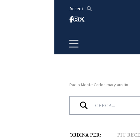
Vai al contenuto
Accedi
Radio Monte Carlo
›
mary austin
HOME
Tag:
mary austin
RADIO
WEB
RADIO
ORDINA PER:
PIU REC