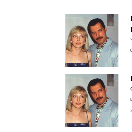
PLAYLIST
NEWS
S
FOTO
CONCORSI
EVENTI
VIDEO
TV
PRINCIPATO