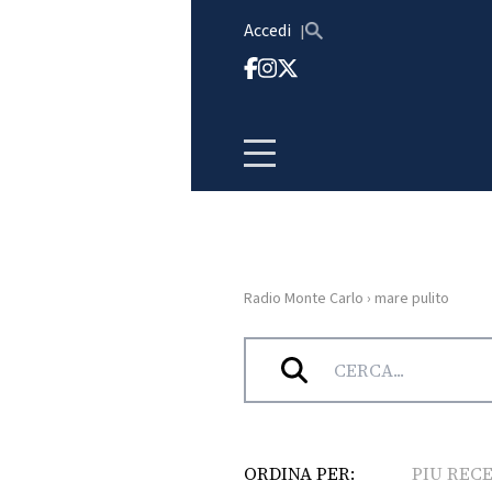
Vai al contenuto
Accedi
Radio Monte Carlo
›
mare pulito
HOME
Tag:
mare pulito
RADIO
WEB
RADIO
ORDINA PER:
PIU REC