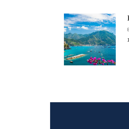
PLAYLIST
NEWS
FOTO
CONCORSI
EVENTI
VIDEO
TV
PRINCIPATO