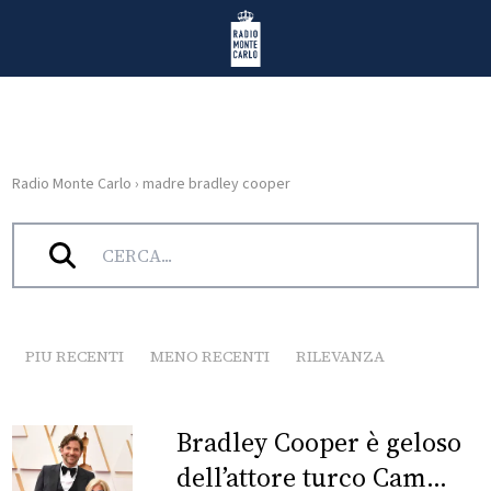
Vai al contenuto
Radio Monte Carlo
Radio Monte Carlo
›
madre bradley cooper
HOME
Tag:
madre bradley cooper
RADIO
WEB
RADIO
PIU RECENTI
MENO RECENTI
RILEVANZA
PLAYLIST
Bradley Cooper è geloso
NEWS
dell’attore turco Cam