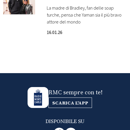
Yaman
La madre di Bradley, fan delle soap
FOTO
turche, pensa che Yaman sia il più bravo
attore del mondo
CONCORSI
16.01.26
EVENTI
VIDEO
TV
RMC sempre con te!
PRINCIPATO
DI
SCARICA L'APP
MONACO
DISPONIBILE SU
RMC