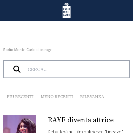
Vai al contenuto
Radio Monte Carlo
Radio Monte Carlo
›
Lineage
HOME
Tag:
Lineage
RADIO
WEB
RADIO
PIU RECENTI
MENO RECENTI
RILEVANZA
PLAYLIST
RAYE diventa attrice
NEWS
Debutterà nel film poliziesco "Lineage"