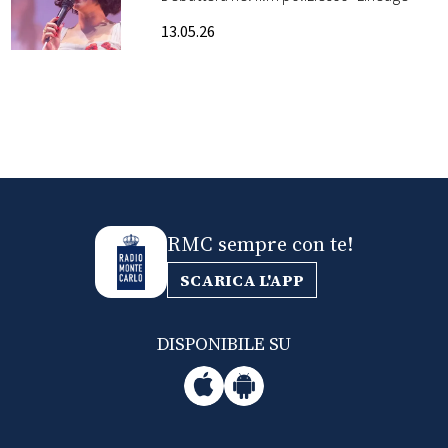
13.05.26
FOTO
CONCORSI
EVENTI
VIDEO
RMC sempre con te!
TV
SCARICA L'APP
PRINCIPATO
DISPONIBILE SU
DI
MONACO
RMC