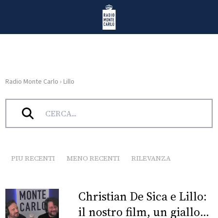
Vai al contenuto
Radio Monte Carlo
Radio Monte Carlo
›
Lillo
HOME
Tag:
Lillo
RADIO
WEB
RADIO
PIU RECENTI
MENO RECENTI
RILEVANZA
PLAYLIST
Christian De Sica e Lillo:
NEWS
il nostro film, un giallo