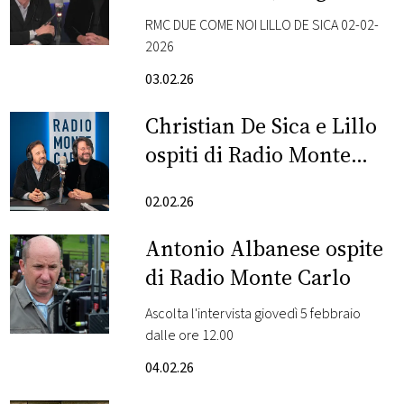
vero con la commedia
RMC DUE COME NOI LILLO DE SICA 02-02-
FOTO
dentro
2026
03.02.26
CONCORSI
Christian De Sica e Lillo
EVENTI
ospiti di Radio Monte
Carlo: le foto più belle
VIDEO
02.02.26
Antonio Albanese ospite
TV
di Radio Monte Carlo
PRINCIPATO
Ascolta l'intervista giovedì 5 febbraio
DI
dalle ore 12.00
MONACO
04.02.26
RMC