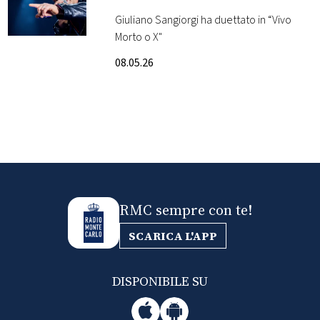
concerto di Ligabue: il
Giuliano Sangiorgi ha duettato in “Vivo
FOTO
video
Morto o X"
08.05.26
CONCORSI
EVENTI
VIDEO
TV
RMC sempre con te!
SCARICA L'APP
PRINCIPATO
DI
MONACO
DISPONIBILE SU
RMC