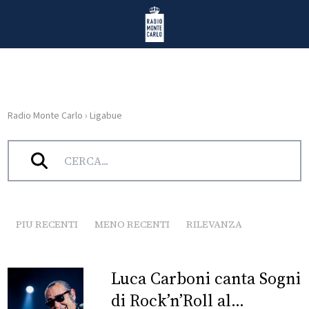
Vai al contenuto
Radio Monte Carlo
Radio Monte Carlo
›
Ligabue
HOME
Tag:
Ligabue
RADIO
WEB
RADIO
PIU RECENTI
MENO RECENTI
RILEVANZA
PLAYLIST
Luca Carboni canta Sogni
NEWS
di Rock’n’Roll al