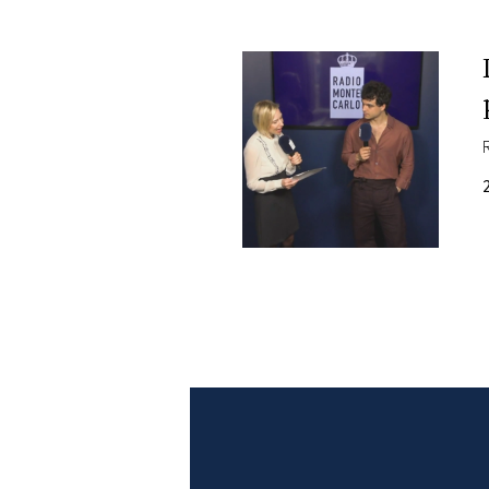
PLAYLIST
NEWS
FOTO
CONCORSI
EVENTI
VIDEO
TV
PRINCIPATO