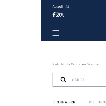
Vai al contenuto
Accedi
Radio Monte Carlo
›
Leo Gassmann
HOME
Tag:
Leo Gassmann
RADIO
WEB
RADIO
ORDINA PER:
PIU REC