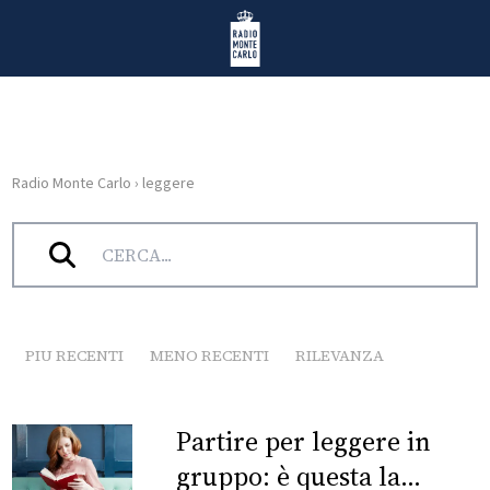
Vai al contenuto
Radio Monte Carlo
Radio Monte Carlo
›
leggere
HOME
Tag:
leggere
RADIO
WEB
RADIO
PIU RECENTI
MENO RECENTI
RILEVANZA
PLAYLIST
Partire per leggere in
NEWS
gruppo: è questa la