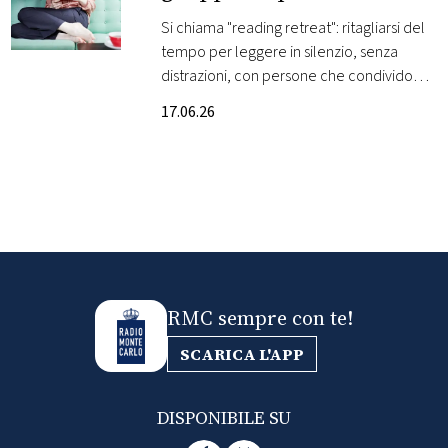
nuova vacanza
Si chiama "reading retreat": ritagliarsi del
FOTO
tempo per leggere in silenzio, senza
distrazioni, con persone che condividono
CONCORSI
la stessa passione
17.06.26
EVENTI
VIDEO
TV
RMC sempre con te!
PRINCIPATO
DI
SCARICA L'APP
MONACO
DISPONIBILE SU
RMC