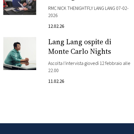
alla cerimonia di
RMC NICK THENIGHTFLY LANG LANG 07-02-
FOTO
apertura delle Olimpiadi
2026
e unire il mondo
12.02.26
CONCORSI
Lang Lang ospite di
EVENTI
Monte Carlo Nights
Ascolta l'intervista giovedì 12 febbraio alle
VIDEO
22.00
11.02.26
TV
PRINCIPATO
DI
MONACO
RMC