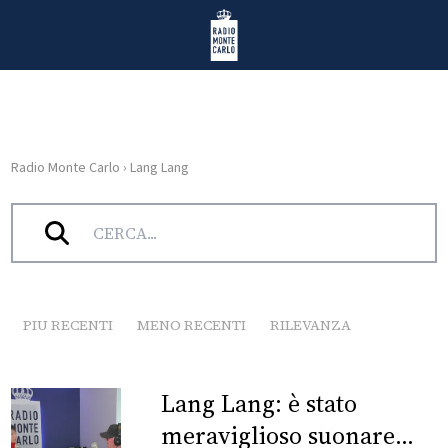
Vai al contenuto
Radio Monte Carlo
Radio Monte Carlo
›
Lang Lang
HOME
Tag:
Lang Lang
RADIO
WEB
RADIO
PIU RECENTI
MENO RECENTI
RILEVANZA
PLAYLIST
Lang Lang: è stato
NEWS
meraviglioso suonare