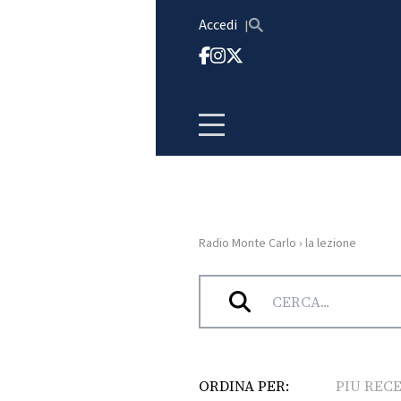
Vai al contenuto
Accedi
Radio Monte Carlo
›
la lezione
HOME
Tag:
la lezione
RADIO
WEB
RADIO
ORDINA PER:
PIU REC