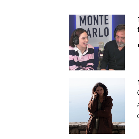
PLAYLIST
NEWS
FOTO
CONCORSI
EVENTI
VIDEO
TV
PRINCIPATO