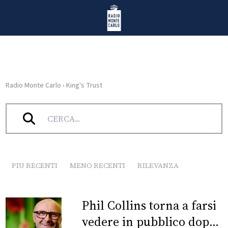
Vai al contenuto
Radio Monte Carlo
Radio Monte Carlo
›
King's Trust
HOME
Tag:
King’s Trust
RADIO
WEB
RADIO
PIU RECENTI
MENO RECENTI
RILEVANZA
PLAYLIST
Phil Collins torna a farsi
NEWS
vedere in pubblico dopo