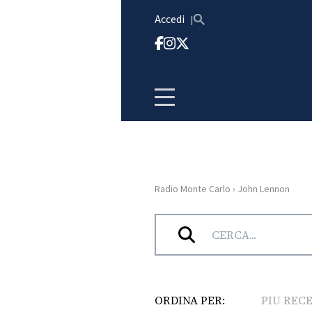
Vai al contenuto
Accedi
Radio Monte Carlo
›
John Lennon
HOME
Tag:
John Lennon
RADIO
WEB
RADIO
ORDINA PER:
PIU REC