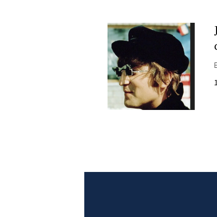
PLAYLIST
NEWS
FOTO
CONCORSI
EVENTI
VIDEO
TV
PRINCIPATO