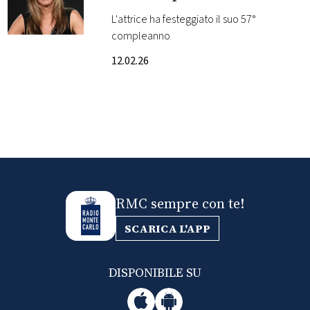
romantico
L'attrice ha festeggiato il suo 57°
FOTO
compleanno
12.02.26
CONCORSI
EVENTI
VIDEO
TV
RMC sempre con te!
SCARICA L'APP
PRINCIPATO
DI
MONACO
DISPONIBILE SU
RMC