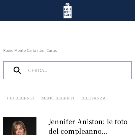
Vai al contenuto
Radio Monte Carlo
Radio Monte Carlo
›
Jim Curtis
HOME
Tag:
Jim Curtis
RADIO
WEB
RADIO
PIU RECENTI
MENO RECENTI
RILEVANZA
PLAYLIST
Jennifer Aniston: le foto
NEWS
del compleanno