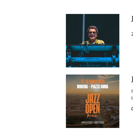
PLAYLIST
NEWS
FOTO
CONCORSI
EVENTI
VIDEO
TV
PRINCIPATO