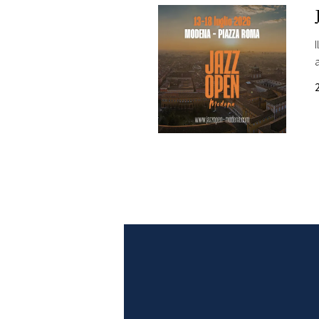
DI
MONACO
RMC
CONSIGLIA