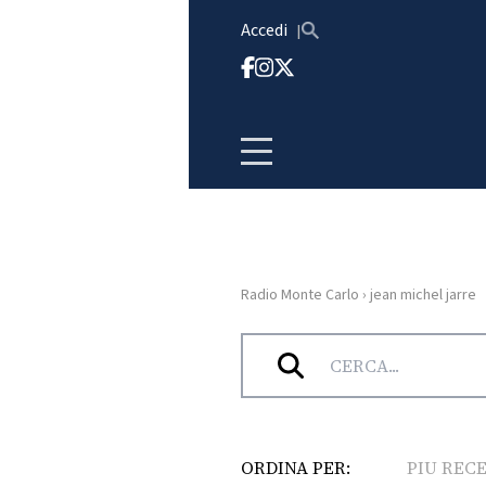
Vai al contenuto
Accedi
Radio Monte Carlo
›
jean michel jarre
HOME
Tag:
jean michel jarre
RADIO
WEB
RADIO
ORDINA PER:
PIU REC