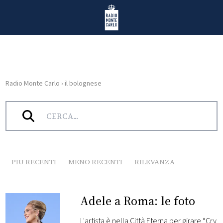
Vai al contenuto
Radio Monte Carlo
Radio Monte Carlo
›
il bolognese
HOME
Tag:
il bolognese
RADIO
WEB
RADIO
PIU RECENTI
MENO RECENTI
RILEVANZA
PLAYLIST
Adele a Roma: le foto
NEWS
L'artista è nella Città Eterna per girare “Cry