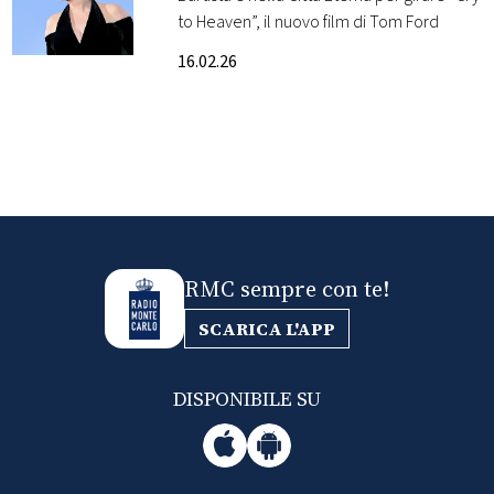
to Heaven”, il nuovo film di Tom Ford
FOTO
16.02.26
CONCORSI
EVENTI
VIDEO
RMC sempre con te!
TV
SCARICA L'APP
PRINCIPATO
DI
DISPONIBILE SU
MONACO
RMC