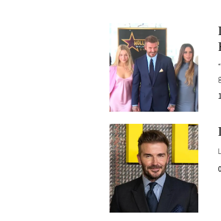
PLAYLIST
NEWS
FOTO
CONCORSI
EVENTI
VIDEO
TV
PRINCIPATO