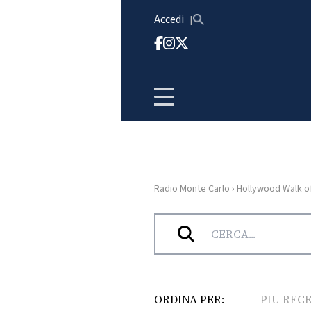
Vai al contenuto
Accedi
Radio Monte Carlo
›
Hollywood Walk o
HOME
Tag:
Hollywood Walk of Fame
RADIO
WEB
RADIO
ORDINA PER:
PIU REC