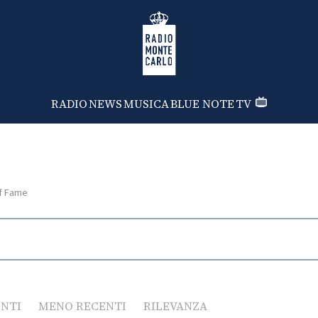
Radio Monte Carlo
RADIO
NEWS
MUSICA
BLUE NOTE
TV
f Fame
ENTI
MENO RECENTI
RILEVANZA