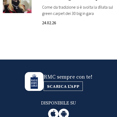
lunedì 23
Come da tradizione si è svolta la sfilata sul
FOTO
green carpet dei 30 big in gara
24.02.26
CONCORSI
EVENTI
VIDEO
TV
RMC sempre con te!
SCARICA L'APP
PRINCIPATO
DI
MONACO
DISPONIBILE SU
RMC