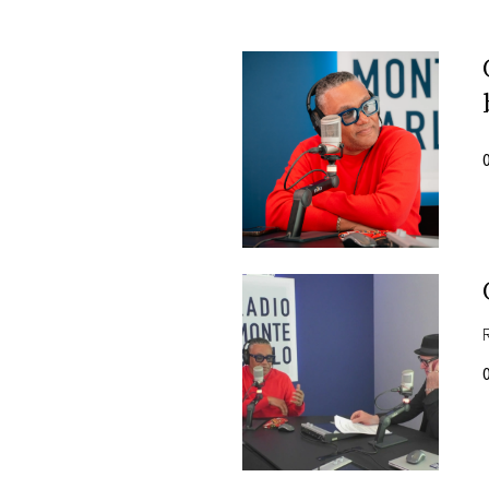
PLAYLIST
NEWS
FOTO
CONCORSI
EVENTI
VIDEO
TV
PRINCIPATO