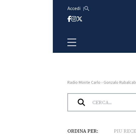
Vai al contenuto
Accedi
Radio Monte Carlo
›
Gonzalo Rubalca
HOME
Tag:
Gonzalo Rubalcaba
RADIO
WEB
RADIO
ORDINA PER:
PIU REC