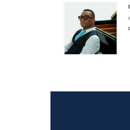
DI
MONACO
RMC
CONSIGLIA