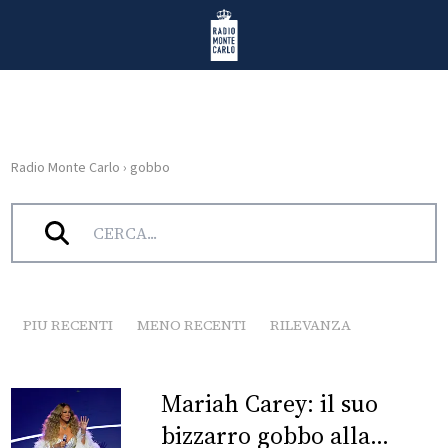
Vai al contenuto
Radio Monte Carlo
Radio Monte Carlo
›
gobbo
HOME
Tag:
gobbo
RADIO
WEB
RADIO
PIU RECENTI
MENO RECENTI
RILEVANZA
PLAYLIST
Mariah Carey: il suo
NEWS
bizzarro gobbo alla