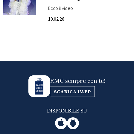
cerimonia di apertura
Ecco il video
FOTO
delle Olimpiadi diventa
10.02.26
virale
CONCORSI
EVENTI
VIDEO
RMC sempre con te!
TV
SCARICA L'APP
PRINCIPATO
DI
DISPONIBILE SU
MONACO
RMC