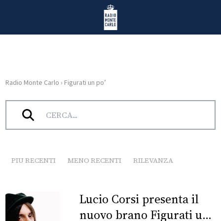
Vai al contenuto
Radio Monte Carlo
Radio Monte Carlo
›
Figurati un po’
HOME
Tag:
Figurati un po’
RADIO
WEB
RADIO
PIU RECENTI
MENO RECENTI
RILEVANZA
PLAYLIST
Lucio Corsi presenta il
NEWS
nuovo brano Figurati un