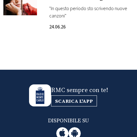
po’: il video
"In questo periodo sto scrivendo nuove
FOTO
canzoni"
24.06.26
CONCORSI
EVENTI
VIDEO
TV
RMC sempre con te!
SCARICA L'APP
PRINCIPATO
DI
MONACO
DISPONIBILE SU
RMC