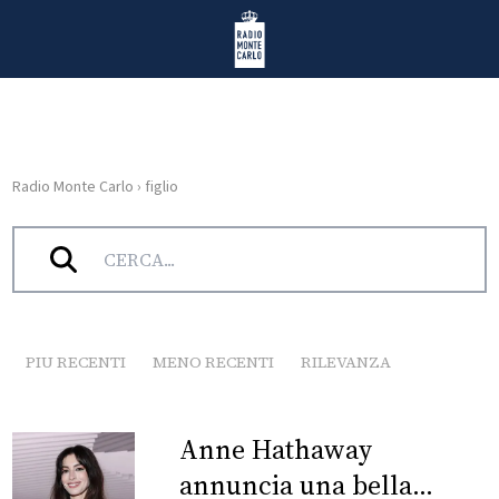
Vai al contenuto
Radio Monte Carlo
Radio Monte Carlo
›
figlio
HOME
Tag:
figlio
RADIO
WEB
RADIO
PIU RECENTI
MENO RECENTI
RILEVANZA
PLAYLIST
Anne Hathaway
NEWS
annuncia una bella