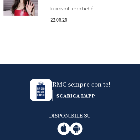
notizia con un video
In arrivo il terzo bebé
FOTO
commovente
22.06.26
CONCORSI
EVENTI
VIDEO
RMC sempre con te!
TV
SCARICA L'APP
PRINCIPATO
DI
DISPONIBILE SU
MONACO
RMC