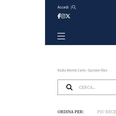
Vai al contenuto
Accedi
Radio Monte Carlo
›
Epstein files
HOME
Tag:
Epstein files
RADIO
WEB
RADIO
ORDINA PER:
PIU REC