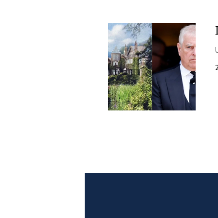
PLAYLIST
NEWS
FOTO
CONCORSI
EVENTI
VIDEO
TV
PRINCIPATO